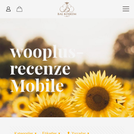
wooplus-
recenze
Mobile
Kategoriler
Etiketler
Yazarlar