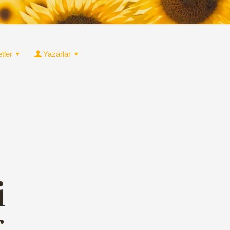
etler
Yazarlar
i
g