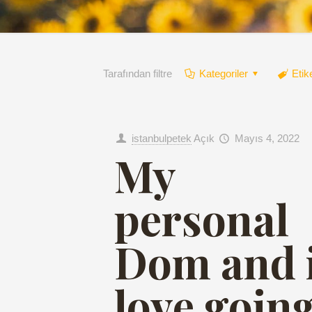
Tarafından filtre
Kategoriler
Etik
istanbulpetek
Açık
Mayıs 4, 2022
My
personal
Dom and 
love goin