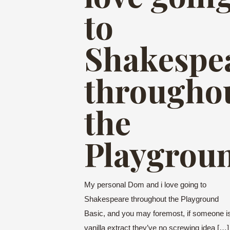
to
Shakespe
througho
the
Playgrou
My personal Dom and i love going to
Shakespeare throughout the Playground
Basic, and you may foremost, if someone i
vanilla extract they’ve no screwing idea
[…]