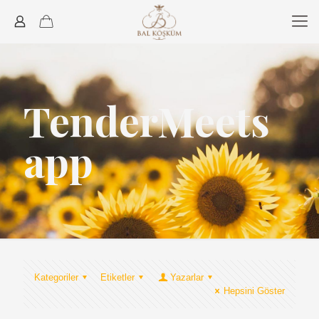
TenderMeets
app
Kategoriler
Etiketler
Yazarlar
Hepsini Göster