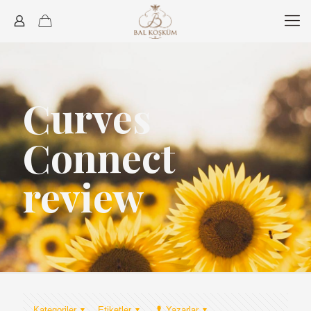
Curves
Connect
review
Kategoriler
Etiketler
Yazarlar