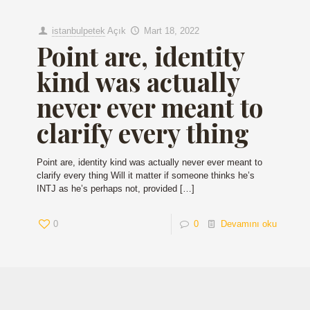
istanbulpetek
Açık
Mart 18, 2022
Point are, identity
kind was actually
never ever meant to
clarify every thing
Point are, identity kind was actually never ever meant to
clarify every thing Will it matter if someone thinks he’s
INTJ as he’s perhaps not, provided
[…]
0
0
Devamını oku