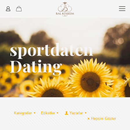
sportdaten
Dating
Kategoriler
Etiketler
Yazarlar
Hepsini Göster