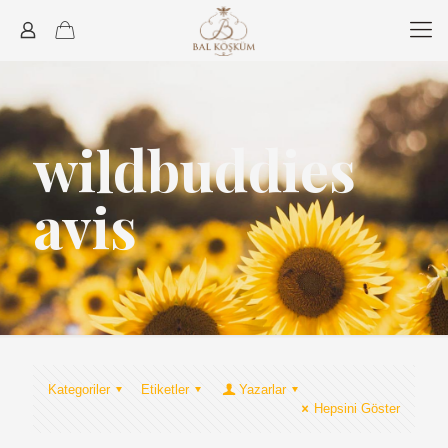
wildbuddies
avis
Kategoriler
Etiketler
Yazarlar
Hepsini Göster