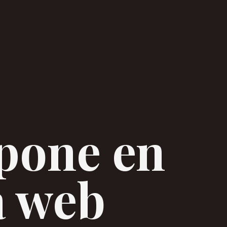
pone en
a web