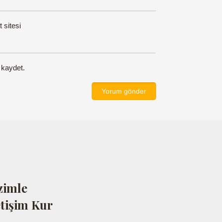
t sitesi
 kaydet.
zimle
etişim Kur