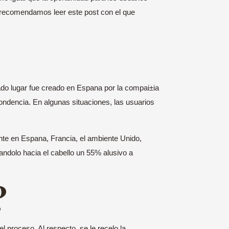
e recomendamos leer este post con el que
do lugar fue creado en Espana por la compai±i­a
ondencia. En algunas situaciones, las usuarios
te en Espana, Francia, el ambiente Unido,
ndolo hacia el cabello un 55% alusivo a
?
l proceso. Al respecto, se le recelo la