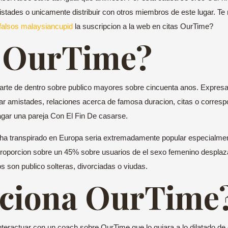
stades o unicamente distribuir con otros miembros de este lugar. T
 falsos malaysiancupid
la suscripcion a la web en citas OurTime?
a OurTime?
parte de dentro sobre publico mayores sobre cincuenta anos. Expresa
zar amistades, relaciones acerca de famosa duracion, citas o corresp
agar una pareja Con El Fin De casarse.
a transpirado en Europa seri­a extremadamente popular especialmen
 proporcion sobre un 45% sobre usuarios de el sexo femenino desplaza
os son publico solteras, divorciadas o viudas.
ciona OurTime
interactuar con un coach sobre OurTime que lo guiara a lo dilatado de e