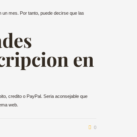
n un mes. Por tanto, puede decirse que las
ades
cripcion en
to, credito o PayPal. Seri­a aconsejable que
tema web.
0