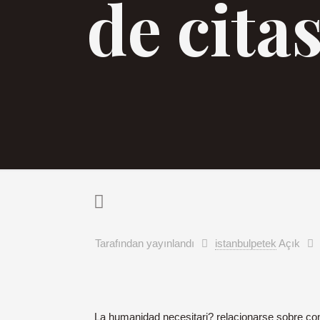
de cit
Tarafından yayınlandı
istanbulpetek
Açık
La humanidad necesitari? relacionarse sobre con