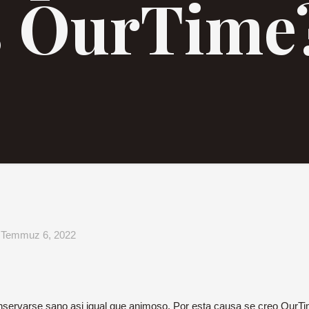
as OurTime
Temmuz 6, 2022
servarse sano asi­ igual que animoso. Por esta causa se creo OurTim