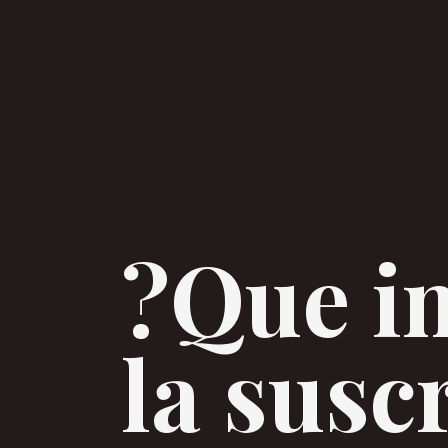
?Que i
la susc