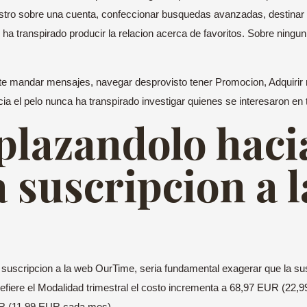
egistro sobre una cuenta, confeccionar busquedas avanzadas, destinar
ha transpirado producir la relacion acerca de favoritos. Sobre ningun 
te mandar mensajes, navegar desprovisto tener Promocion, Adquirir re
 el pelo nunca ha transpirado investigar quienes se interesaron en t
plazandolo hacia
a suscripcion a 
a suscripcion a la web OurTime, seri­a fundamental exagerar que la 
efiere el Modalidad trimestral el costo incrementa a 68,97 EUR (22,
EUR (11,99 EUR cada mes)