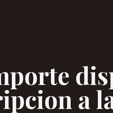
mporte dis
ripcion a l