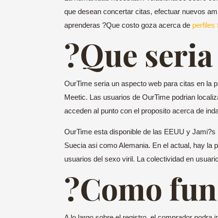
que desean concertar citas, efectuar nuevos ami
aprenderas ?Que costo goza acerca de
perfiles
?Que seri­
OurTime seri­a un aspecto web para citas en la 
Meetic. Las usuarios de OurTime podri­an locali
acceden al punto con el proposito acerca de ind
OurTime esta disponible de las EEUU y Jami?s h
Suecia asi­ como Alemania.
En el actual, hay la
usuarios del sexo viril. La colectividad en usuari
?Como fun
A lo largo sobre el registro, el comprador podra 