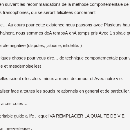
e, en suivant les recommandations de la methode comportementale de 
 francophones, qui se seront felicitees concernant
ssure… Au cours pour cette existence nous passons avec Plusieurs h
’enchainent, nous sommes deA tempsA enA temps pris Avec 1 spirale qu
le negative (disputes, jalousie, infidelite. )
es choses pour vous dire… de technique comportementale pour vous d
es et mesdemoiselles) :
elles soient elles alors mieux armees de amour et Avec notre vie.
ser face a toutes les soucis relationnels en general et de particulier.
i a ces cotes…
table guide a life , lequel VA REMPLACER LA QUALITE DE VIE
ssi merveilleuse .