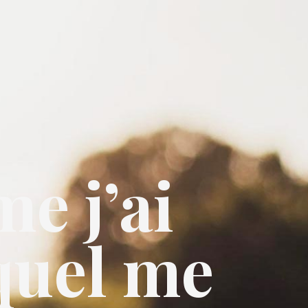
e j’ai
equel me