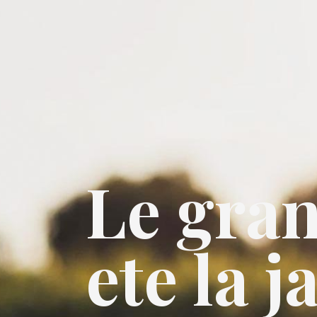
Le gran
ete la j