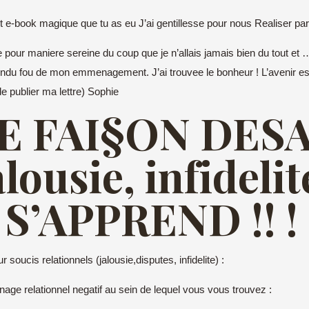
et e-book magique que tu as eu J’ai gentillesse pour nous Realiser part
 pour maniere sereine du coup que je n’allais jamais bien du tout et
ai rendu fou de mon emmenagement. J’ai trouvee le bonheur ! L’avenir
 de publier ma lettre) Sophie
E FAI§ON DE
lousie, infidelite
’APPREND !! !
soucis relationnels (jalousie,disputes, infidelite) :
ge relationnel negatif au sein de lequel vous vous trouvez :