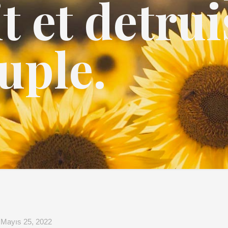
t et detrui
uple.
Mayıs 25, 2022