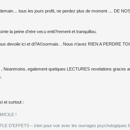
our demain… tous les jours profit, ne perdez plus de moment … DE
te la peine d’etre vecu entii?rement et tranquillou.
 je nous devoile ici et di?A©sormais. . Nous n’avez RIEN A PERD
anmoins, egalement quelques LECTURES revelations graces auxq
.
 et surtout :
MICILE !
ETS – (rien pour voir avec les ouvrages psychologiques fastidi