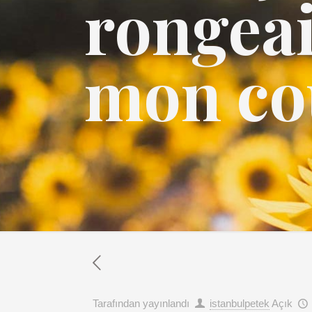
rongeai
mon co
Tarafından yayınlandı
istanbulpetek
Açık