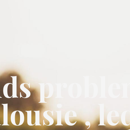
ds problem
alousie , l