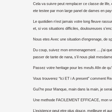
Cela va suivre peut remplacer ce classe de lif
ete testee par mon large panel de dames en pays
Le quotidien n’est jamais votre long fleuve ra
et, si vos situations difficiles, douloureuses s
Nous etes Avec une situation d’engrenage, de spira
Du coup, suivez mon emmenagement ….j’ai quelqu
passer de tante de nana, s’il nous plait mesdam
Passez votre heritage pour les meufs Afin de qu’
Vous trouverez “Ici ET i A present” comment Reali
Gui?re pour Manque, main dans la main, je sera
Une methode FACILEMENT EFFICACE, mon veri
L’existence peut etre plus douce, meilleure et au