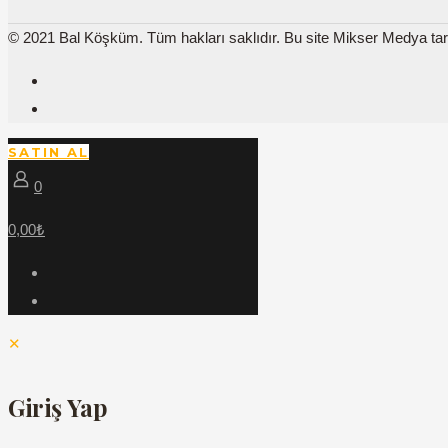
© 2021 Bal Köşküm. Tüm hakları saklıdır. Bu site Mikser Medya tara
SATIN AL
0
0,00₺
✕
Giriş Yap