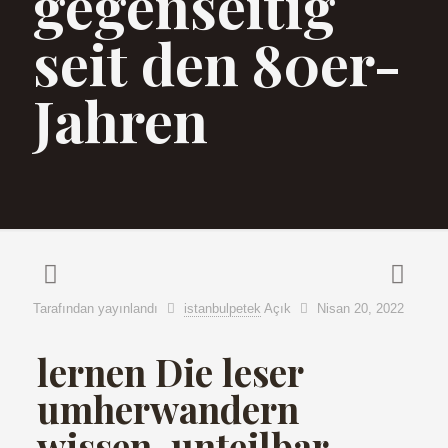
gegenseitig
seit den 80er-
Jahren
Tarafından yayınlandı
istanbulpetek
Açık
Nisan 20, 2022
lernen Die leser
umherwandern
wissen, unteilbar