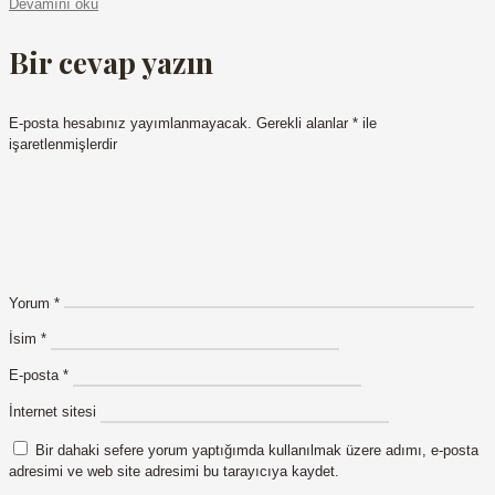
Devamını oku
Bir cevap yazın
E-posta hesabınız yayımlanmayacak.
Gerekli alanlar
*
ile
işaretlenmişlerdir
Yorum
*
İsim
*
E-posta
*
İnternet sitesi
Bir dahaki sefere yorum yaptığımda kullanılmak üzere adımı, e-posta
adresimi ve web site adresimi bu tarayıcıya kaydet.