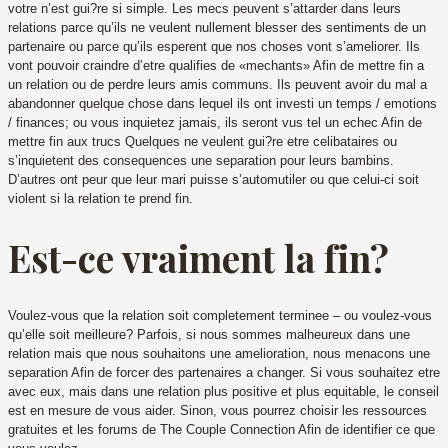
votre n’est gui?re si simple. Les mecs peuvent s’attarder dans leurs
relations parce qu’ils ne veulent nullement blesser des sentiments de un
partenaire ou parce qu’ils esperent que nos choses vont s’ameliorer. Ils
vont pouvoir craindre d’etre qualifies de «mechants» Afin de mettre fin a
un relation ou de perdre leurs amis communs. Ils peuvent avoir du mal a
abandonner quelque chose dans lequel ils ont investi un temps / emotions
/ finances; ou vous inquietez jamais, ils seront vus tel un echec Afin de
mettre fin aux trucs Quelques ne veulent gui?re etre celibataires ou
s’inquietent des consequences une separation pour leurs bambins.
D’autres ont peur que leur mari puisse s’automutiler ou que celui-ci soit
violent si la relation te prend fin.
Est-ce vraiment la fin?
Voulez-vous que la relation soit completement terminee – ou voulez-vous
qu’elle soit meilleure? Parfois, si nous sommes malheureux dans une
relation mais que nous souhaitons une amelioration, nous menacons une
separation Afin de forcer des partenaires a changer. Si vous souhaitez etre
avec eux, mais dans une relation plus positive et plus equitable, le conseil
est en mesure de vous aider. Sinon, vous pourrez choisir les ressources
gratuites et les forums de The Couple Connection Afin de identifier ce que