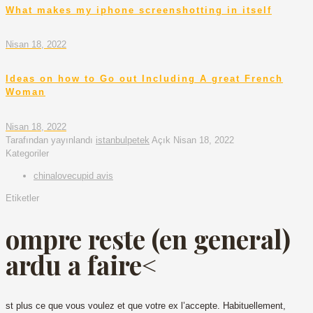
What makes my iphone screenshotting in itself
Nisan 18, 2022
Ideas on how to Go out Including A great French
Woman
Nisan 18, 2022
Tarafından yayınlandı
istanbulpetek
Açık
Nisan 18, 2022
Kategoriler
chinalovecupid avis
Etiketler
ompre reste (en general)
ardu a faire<
st plus ce que vous voulez et que votre ex l’accepte. Habituellement,