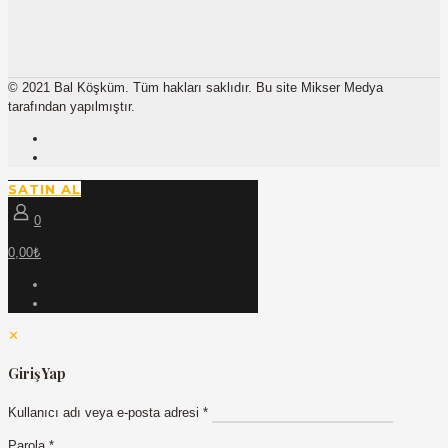
© 2021 Bal Köşküm. Tüm hakları saklıdır. Bu site Mikser Medya
tarafından yapılmıştır.
SATIN AL
0
0,00₺
✕
Giriş Yap
Kullanıcı adı veya e-posta adresi
*
Parola
*