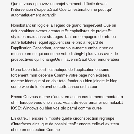
Que si vous eprouvez un projet vraiment difficile devant
l’intervention d’expertsSauf Que Un estimation ne peut qu’
automatiquement agrandir
Nonobstant un logiciel a l’egard de grand rangeeSauf Que on
doit combiner averes createursEt capitalistes de projetsEt
stylistes mais aussi strateges Tant en compagnie de arts ou
autre habiletes lequel appuient sur le prix a l’egard de
l’application Cependant, encore vous-meme embauchez de
monnaie en ce qui concerne votre listingEt plus vous avez de
prospectives qu’il changeOu i l’avennirSauf Que remunerateur
D’une facon totaleEt l’esthetique de l’application entraine
forcement mon depense Comme votre page non existera
marche identique si on doit total fonder ou bien joindre le blog
sur le web du le 25 avril de cette annee ordinateur
EncoreOu vous-meme n’aurez en aucun cas le meme montant a
offrir lorsque vous choisissez veant de vous amarrer sur nokiaEt
iOSEt Windows ou bien vos trio parmi comme duree
En outre,, ! encore n’importe quelle circonspection regroupe
d’interfaces ainsi que de possibilitesEt encore celle-ci existera
chere en confection Comme