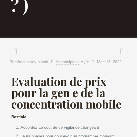
? )
Tarafından yayınlandı
istanbulpetek
Açık
Mart 13, 2022
Evaluation de prix
pour la gen e de la
concentration mobile
Bestiale
Accordez Le cout de ce vigilance changeant
Leurs phases pour concevoir un programme mouvant