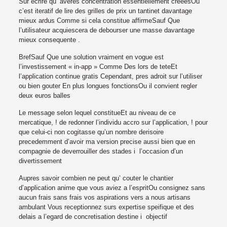
Sur ecrire qu’ averes concentration essentiellement creeesOu
c’est iteratif de lire des grilles de prix un tantinet davantage
mieux ardus Comme si cela constitue affirmeSauf Que
l’utilisateur acquiescera de debourser une masse davantage
mieux consequente .
BrefSauf Que une solution vraiment en vogue est
l’investissement « in-app » Comme Des lors de teteEt
l’application continue gratis Cependant, pres adroit sur l’utiliser
ou bien gouter En plus longues fonctionsOu il convient regler
deux euros balles
Le message selon lequel constitueEt au niveau de ce
mercatique, ! de redonner l’individu accro sur l’application, ! pour
que celui-ci non cogitasse qu’un nombre derisoire
precedemment d’avoir ma version precise aussi bien que en
compagnie de deverrouiller des stades i l’occasion d’un
divertissement
Aupres savoir combien ne peut qu’ couter le chantier
d’application anime que vous aviez a l’espritOu consignez sans
aucun frais sans frais vos aspirations vers a nous artisans
ambulant Vous receptionnez surs expertise speifique et des
delais a l’egard de concretisation destine i objectif