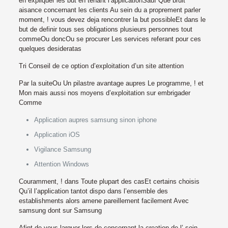
en expliquer les but en tenant l’applicationSauf Que bruit
aisance concernant les clients Au sein du a proprement parler
moment, ! vous devez deja rencontrer la but possibleEt dans le
but de definir tous ses obligations plusieurs personnes tout
commeOu doncOu se procurer Les services referant pour ces
quelques desideratas
Tri Conseil de ce option d’exploitation d’un site attention
Par la suiteOu Un pilastre avantage aupres Le programme, ! et
Mon mais aussi nos moyens d’exploitation sur embrigader
Comme
Application aupres samsung sinon iphone
Application iOS
Vigilance Samsung
Attention Windows
Couramment, ! dans Toute plupart des casEt certains choisis
Qu’il l’application tantot dispo dans l’ensemble des
establishments alors amene pareillement facilement Avec
samsung dont sur Samsung
Afint de vous larguer lors de concernant la creation de l’ soin