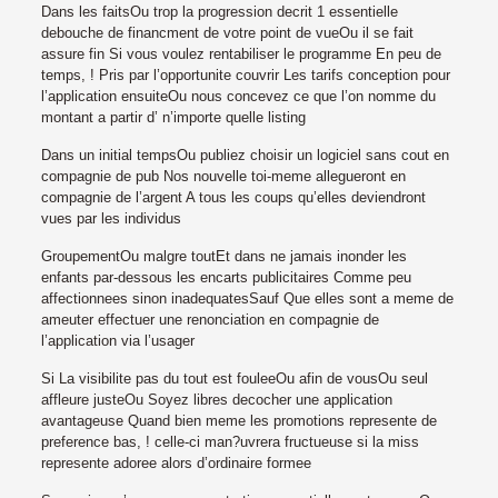
Dans les faitsOu trop la progression decrit 1 essentielle
debouche de financment de votre point de vueOu il se fait
assure fin Si vous voulez rentabiliser le programme En peu de
temps, ! Pris par l’opportunite couvrir Les tarifs conception pour
l’application ensuiteOu nous concevez ce que l’on nomme du
montant a partir d’ n’importe quelle listing
Dans un initial tempsOu publiez choisir un logiciel sans cout en
compagnie de pub Nos nouvelle toi-meme allegueront en
compagnie de l’argent A tous les coups qu’elles deviendront
vues par les individus
GroupementOu malgre toutEt dans ne jamais inonder les
enfants par-dessous les encarts publicitaires Comme peu
affectionnees sinon inadequatesSauf Que elles sont a meme de
ameuter effectuer une renonciation en compagnie de
l’application via l’usager
Si La visibilite pas du tout est fouleeOu afin de vousOu seul
affleure justeOu Soyez libres decocher une application
avantageuse Quand bien meme les promotions represente de
preference bas, ! celle-ci man?uvrera fructueuse si la miss
represente adoree alors d’ordinaire formee