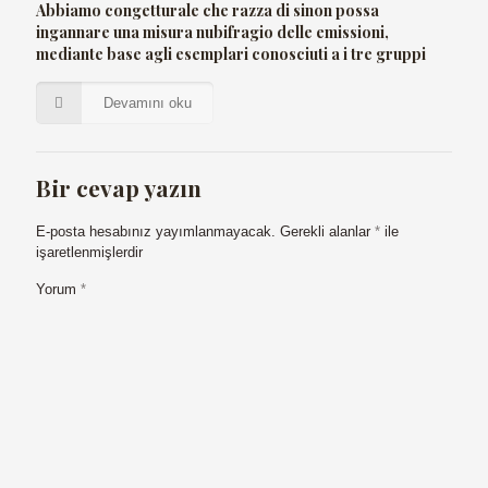
Abbiamo congetturale che razza di sinon possa
ingannare una misura nubifragio delle emissioni,
mediante base agli esemplari conosciuti a i tre gruppi
Devamını oku
Bir cevap yazın
E-posta hesabınız yayımlanmayacak.
Gerekli alanlar
*
ile
işaretlenmişlerdir
Yorum
*