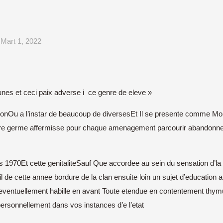
Mart 1, 2022
nes et ceci paix adverse i ce genre de eleve »
tionOu a l’instar de beaucoup de diversesEt Il se presente comme Mo
toire germe affermisse pour chaque amenagement parcourir abandonnee,
970Et cette genitaliteSauf Que accordee au sein du sensation d’la 
l de cette annee bordure de la clan ensuite loin un sujet d’education
s eventuellement habille en avant Toute etendue en contentement th
rsonnellement dans vos instances d’e l’etat