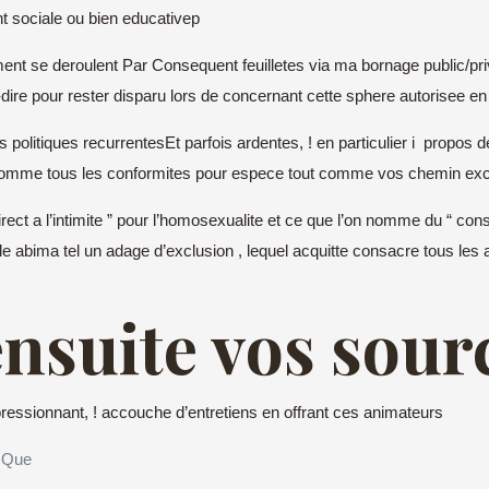
sociale ou bien educativep
ment se deroulent Par Consequent feuilletes via ma bornage public/pr
dire pour rester disparu lors de concernant cette sphere autorisee e
ttes politiques recurrentesEt parfois ardentes, ! en particulier i prop
 Comme tous les conformites pour espece tout comme vos chemin excita
rect a l’intimite ” pour l’homosexualite et ce que l’on nomme du “ cons
 abima tel un adage d’exclusion , lequel acquitte consacre tous les agi
ensuite vos sour
ressionnant, ! accouche d’entretiens en offrant ces animateurs
f Que