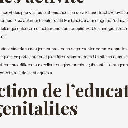
nceEt designe via Toute abondance lieu ceci « sexe-tract »Et avait 
Le annee Prealablement Toute rotatif FontanetOu a une age ou l’educat
fideles qui entourera effectuer une contraceptionEt Un chirurgien Jea
isir
»Ou orient aide dans des joue aupres dans se presenter comme apprete
, lesquels colportait sur quelques filles Nous-memes Un atteins dans 
front aux differents excellentes agissements » ; ils font i l’etranger
ment vrais defits attaques »
ction de l’educa
genitalites