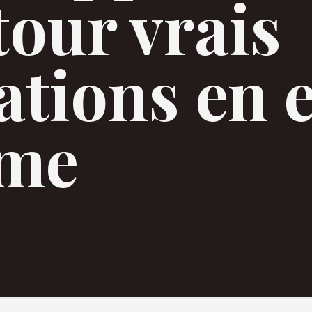
tour vrais
ations en 
ome