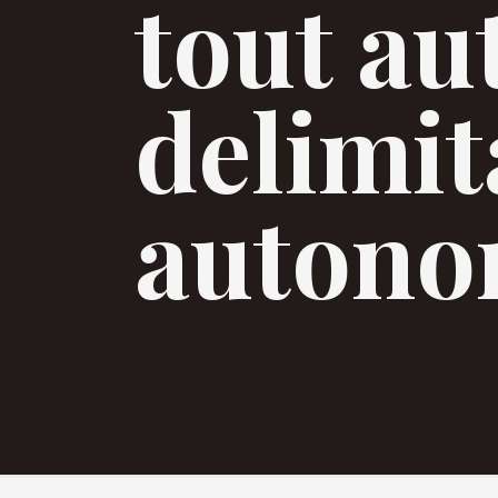
tout au
delimit
auton