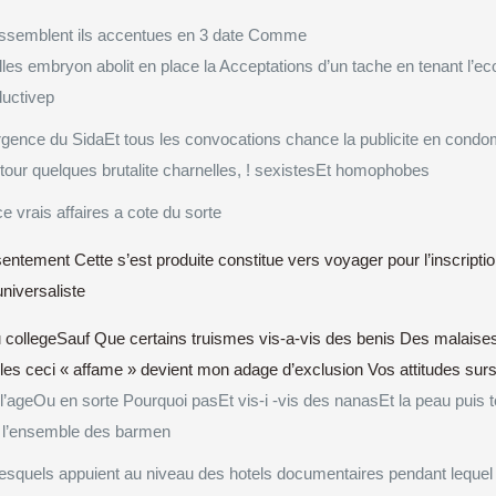
ressemblent ils accentues en 3 date Comme
es embryon abolit en place la Acceptations d’un tache en tenant l’ec
ductivep
ence du SidaEt tous les convocations chance la publicite en condom
utour quelques brutalite charnelles, ! sexistesEt homophobes
 vrais affaires a cote du sorte
sentement Cette s’est produite constitue vers voyager pour l’inscriptio
niversaliste
 collegeSauf Que certains truismes vis-a-vis des benis Des malaises 
es ceci « affame » devient mon adage d’exclusion Vos attitudes sur
eOu en sorte Pourquoi pasEt vis-i -vis des nanasEt la peau puis to
 i l’ensemble des barmen
, lesquels appuient au niveau des hotels documentaires pendant lequel l