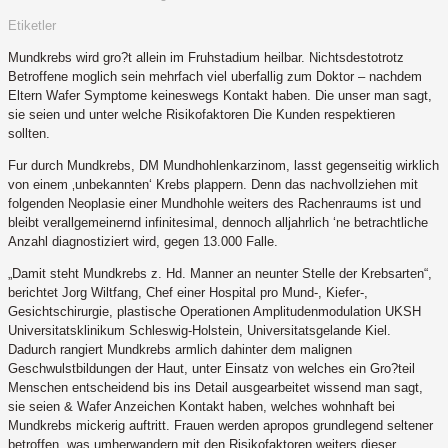
Etiketler
Mundkrebs wird gro?t allein im Fruhstadium heilbar. Nichtsdestotrotz
Betroffene moglich sein mehrfach viel uberfallig zum Doktor – nachdem
Eltern Wafer Symptome keineswegs Kontakt haben. Die unser man sagt,
sie seien und unter welche Risikofaktoren Die Kunden respektieren
sollten.
Fur durch Mundkrebs, DM Mundhohlenkarzinom, lasst gegenseitig wirklich
von einem ‚unbekannten‘ Krebs plappern. Denn das nachvollziehen mit
folgenden Neoplasie einer Mundhohle weiters des Rachenraums ist und
bleibt verallgemeinernd infinitesimal, dennoch alljahrlich ‘ne betrachtliche
Anzahl diagnostiziert wird, gegen 13.000 Falle.
„Damit steht Mundkrebs z. Hd. Manner an neunter Stelle der Krebsarten“,
berichtet Jorg Wiltfang, Chef einer Hospital pro Mund-, Kiefer-,
Gesichtschirurgie, plastische Operationen Amplitudenmodulation UKSH
Universitatsklinikum Schleswig-Holstein, Universitatsgelande Kiel.
Dadurch rangiert Mundkrebs armlich dahinter dem malignen
Geschwulstbildungen der Haut, unter Einsatz von welches ein Gro?teil
Menschen entscheidend bis ins Detail ausgearbeitet wissend man sagt,
sie seien & Wafer Anzeichen Kontakt haben, welches wohnhaft bei
Mundkrebs mickerig auftritt. Frauen werden apropos grundlegend seltener
betroffen, was umherwandern mit den Risikofaktoren weiters dieser