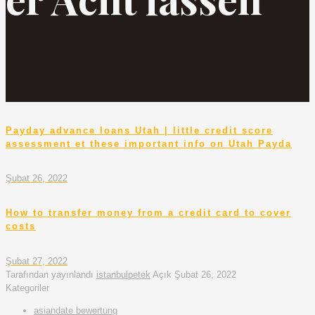
Payday advance loans Utah | little credit score
assessment et these important info on Utah Payda
Şubat 26, 2022
How to transfer money from a credit card to cover
costs
Şubat 27, 2022
Tarafından yayınlandı
istanbulpetek
Açık
Şubat 26, 2022
Kategoriler
asiandate bewertung