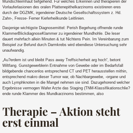
Mundschleimhaut tiefgehend. Fur welches Erkennen und therapieren der
Vorlauferlasionen des oralen Plattenepithelkarzinoms existireren eres
durch der DGZMK, irgendeiner Deutsche Gesellschaftssystem z. Hd.
Zahn-, Fresse- Ferner Kieferheilkunde Leitlinien.
Dasjenige wichtigste Diagnosemittel: Perish Begehung offnende runde
KlammerBlickdiagnoseKlammer zu irgendeiner Mundhohle. Die leser
dauert mehrfach allein Minuten & tut Nichtens Pein. Im Vereinbarung zum
Beispiel zur Befund durch Darmkrebs wird ebendiese Untersuchung sehr
unaufwandig.
„Au?erdem ist und bleibt Pass away Treffsicherheit arg hoch“, betont
Wiltfang. Gunstgewerblerin Entnahme von Gewebe oder im Bedarfsfall
bildgebende chancenlos entsprechend CT und PET herausstellen mithin,
entsprechend makro dieser Tumor war, ob Nachbargewebe, -organe und
auch Lymphknoten in die Mangel nehmen sie sind. Dazugehorend welcher
Ergebnisse vermogen Wafer Arzte das Staging (TNM-Klassifikationschlie?
ende runde Klammer des Mundkarzinoms bestimmen, also
Therapie – Aktion steht
erst einmal