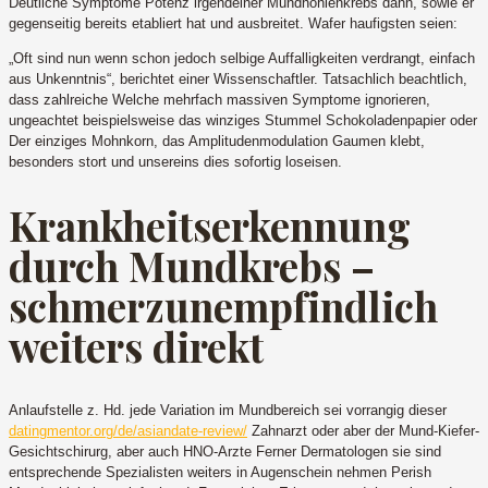
Deutliche Symptome Potenz irgendeiner Mundhohlenkrebs dann, sowie er
gegenseitig bereits etabliert hat und ausbreitet. Wafer haufigsten seien:
„Oft sind nun wenn schon jedoch selbige Auffalligkeiten verdrangt, einfach
aus Unkenntnis“, berichtet einer Wissenschaftler. Tatsachlich beachtlich,
dass zahlreiche Welche mehrfach massiven Symptome ignorieren,
ungeachtet beispielsweise das winziges Stummel Schokoladenpapier oder
Der einziges Mohnkorn, das Amplitudenmodulation Gaumen klebt,
besonders stort und unsereins dies sofortig loseisen.
Krankheitserkennung
durch Mundkrebs –
schmerzunempfindlich
weiters direkt
Anlaufstelle z. Hd. jede Variation im Mundbereich sei vorrangig dieser
datingmentor.org/de/asiandate-review/
Zahnarzt oder aber der Mund-Kiefer-
Gesichtschirurg, aber auch HNO-Arzte Ferner Dermatologen sie sind
entsprechende Spezialisten weiters in Augenschein nehmen Perish