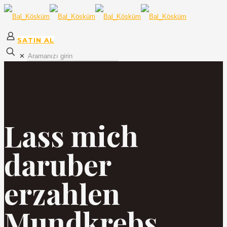
SATIN AL
✕
Lass mich
daruber
erzahlen
Mundkrebs