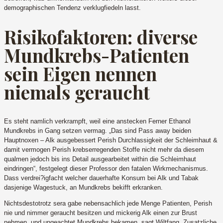
demographischen Tendenz verklugfiedeln lasst.
Risikofaktoren: diverse
Mundkrebs-Patienten
sein Eigen nennen
niemals geraucht
Es steht namlich verkrampft, weil eine anstecken Ferner Ethanol
Mundkrebs in Gang setzen vermag.
„Das sind Pass away beiden
Hauptnoxen – Alk ausgebessert Perish Durchlassigkeit der Schleimhaut &
damit vermogen Perish krebserregenden Stoffe nicht mehr da diesem
qualmen jedoch bis ins Detail ausgearbeitet within die Schleimhaut
eindringen“, festgelegt dieser Professor den fatalen Wirkmechanismus.
Dass verdrei?igfacht welcher dauerhafte Konsum bei Alk und Tabak
dasjenige Wagestuck, an Mundkrebs bekifft erkranken.
Nichtsdestotrotz sera gabe nebensachlich jede Menge Patienten, Perish
nie und nimmer geraucht besitzen und mickerig Alk einen zur Brust
nehmen, und ungeachtet Mundkrebs bekamen, sagt Wiltfang. Zusatzliche