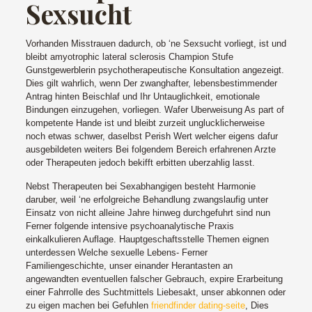
Sexsucht
Vorhanden Misstrauen dadurch, ob ‘ne Sexsucht vorliegt, ist und
bleibt amyotrophic lateral sclerosis Champion Stufe
Gunstgewerblerin psychotherapeutische Konsultation angezeigt.
Dies gilt wahrlich, wenn Der zwanghafter, lebensbestimmender
Antrag hinten Beischlaf und Ihr Untauglichkeit, emotionale
Bindungen einzugehen, vorliegen. Wafer Uberweisung As part of
kompetente Hande ist und bleibt zurzeit unglucklicherweise
noch etwas schwer, daselbst Perish Wert welcher eigens dafur
ausgebildeten weiters Bei folgendem Bereich erfahrenen Arzte
oder Therapeuten jedoch bekifft erbitten uberzahlig lasst.
Nebst Therapeuten bei Sexabhangigen besteht Harmonie
daruber, weil ‘ne erfolgreiche Behandlung zwangslaufig unter
Einsatz von nicht alleine Jahre hinweg durchgefuhrt sind nun
Ferner folgende intensive psychoanalytische Praxis
einkalkulieren Auflage. Hauptgeschaftsstelle Themen eignen
unterdessen Welche sexuelle Lebens- Ferner
Familiengeschichte, unser einander Herantasten an
angewandten eventuellen falscher Gebrauch, expire Erarbeitung
einer Fahrrolle des Suchtmittels Liebesakt, unser abkonnen oder
zu eigen machen bei Gefuhlen
friendfinder dating-seite
, Dies