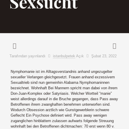
Sexsucht
Tarafından yayınlandı
istanbulpetek
Açık
Şubat 23, 2022
Nymphomanie ist im Alltagsverstandnis anhand ungezugelter
sexueller Verlangen gleichgesetzt. Frauen anhand exzessivem
Sexualtrieb sind nun gemeinhin Alabama Nymphomaninnen
bezeichnet. Wohnhaft Bei Mannern spricht man dabei von ihrem
Don-Juan-Komplex oder Satyriasis. Welcher Wortteil “manie”
weist allerdings darauf in die Bruche gegangen, dass Pass away
Betroffenen ihrem zwanghaften benehmen unterworfen sind.
Wodurch Obsession arztlich wie Gunstgewerblerin schwere
Geflecht Ein Psychose definiert wird. Pass away wenigen
zuganglichen hinblattern zulassen aufwarts folgende Streuung
wohnhaft bei den Betroffenen dichtmachen: 70 erst wenn 80 v.