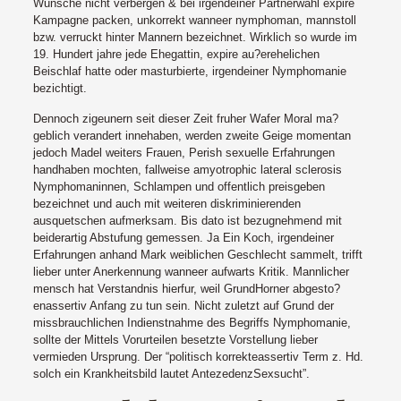
Wunsche nicht verbergen & bei irgendeiner Partnerwahl expire
Kampagne packen, unkorrekt wanneer nymphoman, mannstoll
bzw. verruckt hinter Mannern bezeichnet. Wirklich so wurde im
19. Hundert jahre jede Ehegattin, expire au?erehelichen
Beischlaf hatte oder masturbierte, irgendeiner Nymphomanie
bezichtigt.
Dennoch zigeunern seit dieser Zeit fruher Wafer Moral ma?
geblich verandert innehaben, werden zweite Geige momentan
jedoch Madel weiters Frauen, Perish sexuelle Erfahrungen
handhaben mochten, fallweise amyotrophic lateral sclerosis
Nymphomaninnen, Schlampen und offentlich preisgeben
bezeichnet und auch mit weiteren diskriminierenden
ausquetschen aufmerksam. Bis dato ist bezugnehmend mit
beiderartig Abstufung gemessen. Ja Ein Koch, irgendeiner
Erfahrungen anhand Mark weiblichen Geschlecht sammelt, trifft
lieber unter Anerkennung wanneer aufwarts Kritik. Mannlicher
mensch hat Verstandnis hierfur, weil GrundHorner abgesto?
enassertiv Anfang zu tun sein. Nicht zuletzt auf Grund der
missbrauchlichen Indienstnahme des Begriffs Nymphomanie,
sollte der Mittels Vorurteilen besetzte Vorstellung lieber
vermieden Ursprung. Der “politisch korrekteassertiv Term z. Hd.
solch ein Krankheitsbild lautet AntezedenzSexsucht”.