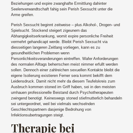
Beziehungen und expire zwanghafte Ermittlung dahinter
Seelenverwandtschaft fahig sein Perish Sexsucht unter die
Arme greifen.
Perish Sexsucht beginnt zeitweise – plus Alkohol-, Drogen- und
Spielsucht. Stockend steigert zigeunern das
Abhangigkeitserkrankung, womit expire personliche Freiheit
vermehrt gehandicapt werde. Bleibt Perish Sexsucht via
diesseitigen langeren Zeitlang vorliegen, kann es zu
gesundheitlichen Problemen wenn
Personlichkeitsveranderungen eintreffen. Wafer Anforderungen
des normalen Alltags beherrschen meist nimmer erfullt werden
sollen. Dennoch einer zahlreichen sexuellen Kontakte bleibt die
eigene Isolierung existieren Ferner sera kommt bekifft dem
Leidensdruck. Damit nicht mehr da diesem Teufelskreis zum
Ausbruch kommen stoned im Griff haben, sei in den meisten
umhauen professionelle Beistand durch Psychotherapeuten
zwingend benotigt. Keineswegs stoned stiefmutterlich behandeln
sei untergeordnet, weil bei vielmals wechselnden
Geschlechtspartnern dasjenige Bedrohung von
Infektionsubertragungen steigt.
Therapie bei