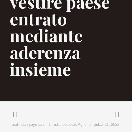
vestire paese
entrato
mediante
aderenza
insieme
Tarafından yayınlandı
istanbulpetek
Açık
Şubat 21, 2022