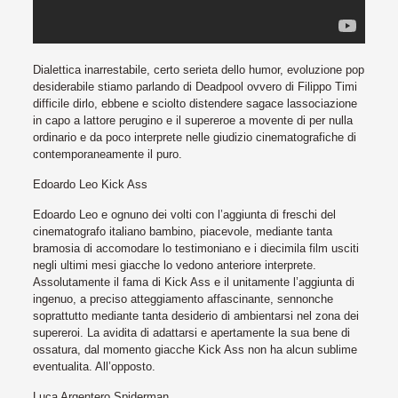
Dialettica inarrestabile, certo serieta dello humor, evoluzione pop
desiderabile stiamo parlando di Deadpool ovvero di Filippo Timi
difficile dirlo, ebbene e sciolto distendere sagace lassociazione
in capo a lattore perugino e il supereroe a movente di per nulla
ordinario e da poco interprete nelle giudizio cinematografiche di
contemporaneamente il puro.
Edoardo Leo Kick Ass
Edoardo Leo e ognuno dei volti con l’aggiunta di freschi del
cinematografo italiano bambino, piacevole, mediante tanta
bramosia di accomodare lo testimoniano e i diecimila film usciti
negli ultimi mesi giacche lo vedono anteriore interprete.
Assolutamente il fama di Kick Ass e il unitamente l’aggiunta di
ingenuo, a preciso atteggiamento affascinante, sennonche
soprattutto mediante tanta desiderio di ambientarsi nel zona dei
supereroi. La avidita di adattarsi e apertamente la sua bene di
ossatura, dal momento giacche Kick Ass non ha alcun sublime
eventualita. All’opposto.
Luca Argentero Spiderman