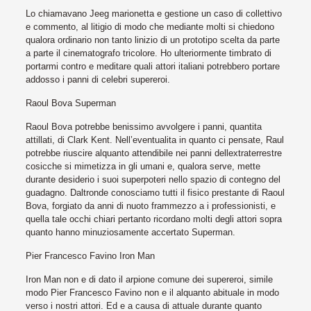
Lo chiamavano Jeeg marionetta e gestione un caso di collettivo
e commento, al litigio di modo che mediante molti si chiedono
qualora ordinario non tanto linizio di un prototipo scelta da parte
a parte il cinematografo tricolore. Ho ulteriormente timbrato di
portarmi contro e meditare quali attori italiani potrebbero portare
addosso i panni di celebri supereroi.
Raoul Bova Superman
Raoul Bova potrebbe benissimo avvolgere i panni, quantita
attillati, di Clark Kent. Nell’eventualita in quanto ci pensate, Raul
potrebbe riuscire alquanto attendibile nei panni dellextraterrestre
cosicche si mimetizza in gli umani e, qualora serve, mette
durante desiderio i suoi superpoteri nello spazio di contegno del
guadagno.
Daltronde conosciamo tutti il fisico prestante di Raoul
Bova, forgiato da anni di nuoto frammezzo a i professionisti, e
quella tale occhi chiari pertanto ricordano molti degli attori sopra
quanto hanno minuziosamente accertato Superman.
Pier Francesco Favino Iron Man
Iron Man non e di dato il arpione comune dei supereroi, simile
modo Pier Francesco Favino non e il alquanto abituale in modo
verso i nostri attori. Ed e a causa di attuale durante quanto