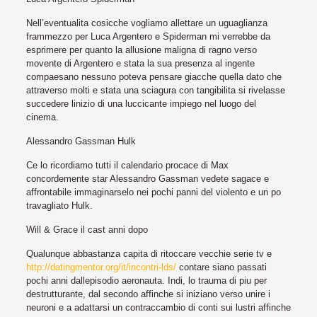
Nell’eventualita cosicche vogliamo allettare un uguaglianza
frammezzo per Luca Argentero e Spiderman mi verrebbe da
esprimere per quanto la allusione maligna di ragno verso
movente di Argentero e stata la sua presenza al ingente
compaesano nessuno poteva pensare giacche quella dato che
attraverso molti e stata una sciagura con tangibilita si rivelasse
succedere linizio di una luccicante impiego nel luogo del
cinema.
Alessandro Gassman Hulk
Ce lo ricordiamo tutti il calendario procace di Max
concordemente star Alessandro Gassman vedete sagace e
affrontabile immaginarselo nei pochi panni del violento e un po
travagliato Hulk.
Will & Grace il cast anni dopo
Qualunque abbastanza capita di ritoccare vecchie serie tv e
http://datingmentor.org/it/incontri-lds/
contare siano passati
pochi anni dallepisodio aeronauta. Indi, lo trauma di piu per
destrutturante, dal secondo affinche si iniziano verso unire i
neuroni e a adattarsi un contraccambio di conti sui lustri affinche