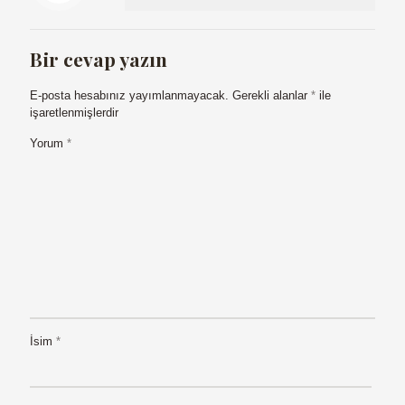
Bir cevap yazın
E-posta hesabınız yayımlanmayacak.
Gerekli alanlar
*
ile
işaretlenmişlerdir
Yorum
*
İsim
*