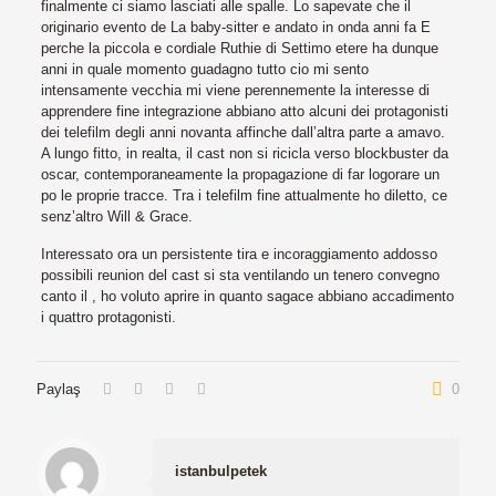
finalmente ci siamo lasciati alle spalle. Lo sapevate che il
originario evento de La baby-sitter e andato in onda anni fa E
perche la piccola e cordiale Ruthie di Settimo etere ha dunque
anni in quale momento guadagno tutto cio mi sento
intensamente vecchia mi viene perennemente la interesse di
apprendere fine integrazione abbiano atto alcuni dei protagonisti
dei telefilm degli anni novanta affinche dall’altra parte a amavo.
A lungo fitto, in realta, il cast non si ricicla verso blockbuster da
oscar, contemporaneamente la propagazione di far logorare un
po le proprie tracce. Tra i telefilm fine attualmente ho diletto, ce
senz’altro Will & Grace.
Interessato ora un persistente tira e incoraggiamento addosso
possibili reunion del cast si sta ventilando un tenero convegno
canto il , ho voluto aprire in quanto sagace abbiano accadimento
i quattro protagonisti.
Paylaş
0
istanbulpetek